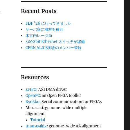
Recent Posts
)
FDF ’26 に行ってきました
サーバ室に機材を移行
木古内レーダ局
400Gbit Ethernet スイッチが稼働
CERN ALICE実験のメンバー登録
Resources
zFIFO:
AXI DMA driver
OpenFC:
an Open FPGA toolkit
Kyokko:
Serial communication for FPGAs
Murasaki: genome-wide multiple
alignment
Tutorial
tmurasakix
: genome-wide AA alignment