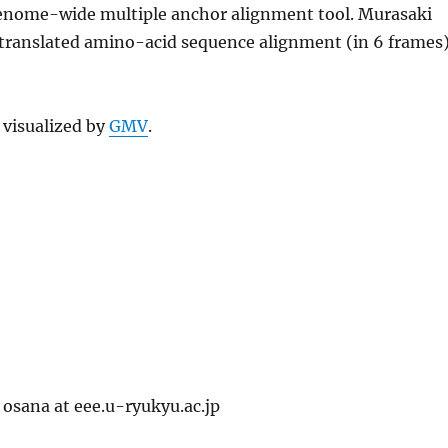
genome-wide multiple anchor alignment tool. Murasaki
 translated amino-acid sequence alignment (in 6 frames
 visualized by
GMV
.
osana at eee.u-ryukyu.ac.jp