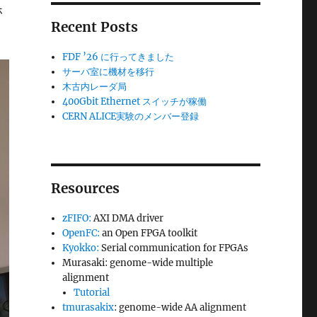
ホ
Recent Posts
FDF ’26 に行ってきました
サーバ室に機材を移行
木古内レーダ局
400Gbit Ethernet スイッチが稼働
CERN ALICE実験のメンバー登録
Resources
zFIFO:
AXI DMA driver
OpenFC:
an Open FPGA toolkit
Kyokko:
Serial communication for FPGAs
Murasaki: genome-wide multiple
alignment
Tutorial
tmurasakix
: genome-wide AA alignment