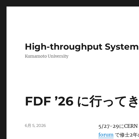
High-throughput System
Kumamoto University
Blog
FDF ’26 に行っ
投
6月 5, 2026
5/27-29にCE
稿
forum
で修士2年
日: