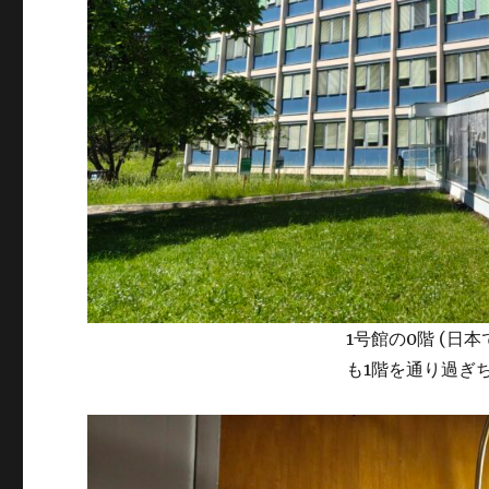
1号館の0階 (日
も1階を通り過ぎ