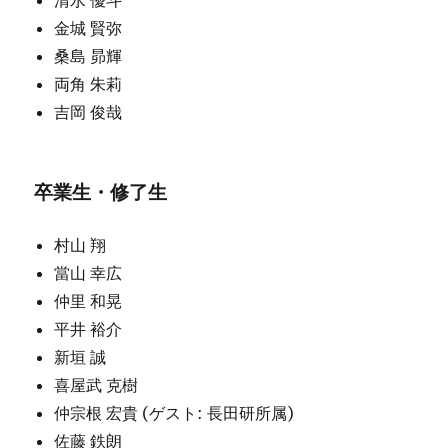
清水 優斗
金城 賢弥
桑島 昴輝
両角 朱莉
吉岡 俊哉
卒業生・修了生
村山 翔
當山 幸広
仲里 和晃
平井 裕介
新垣 誠
喜屋武 克樹
仲宗根 宏貴 (ゲスト: 長田研所属)
佐藤 鉄朗