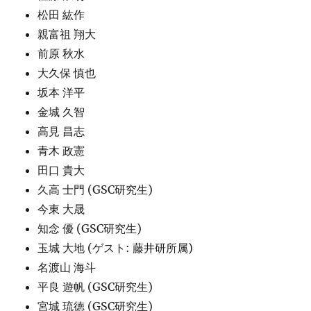
松田 紘作
親富祖 翔大
前原 秋水
大久保 慎也
坂本 洋平
金城 久智
高見 昌志
青木 政憲
田口 貴大
久高 士門 (GSC研究生)
今東 大晟
知念 優 (GSC研究生)
玉城 大地 (ゲスト: 藤井研所属)
名渡山 海斗
平良 遊帆 (GSC研究生)
宮城 琉徳 (GSC研究生)