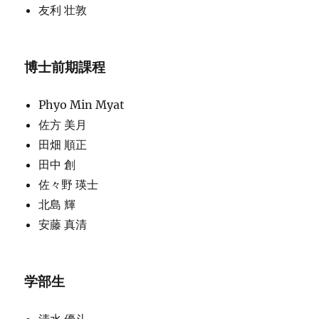
友利 壮敦
博士前期課程
Phyo Min Myat
佐方 美月
田畑 順正
田中 創
佐々野 瑛士
北島 輝
安藤 真清
学部生