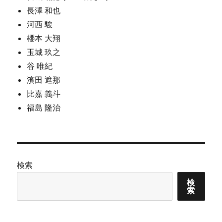
長澤 和也
河西 駿
櫻本 大翔
玉城 玖之
谷 唯紀
濱田 遮那
比嘉 義斗
福島 隆治
検索
検
索