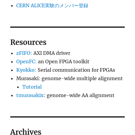
CERN ALICE実験のメンバー登録
Resources
zFIFO:
AXI DMA driver
OpenFC:
an Open FPGA toolkit
Kyokko:
Serial communication for FPGAs
Murasaki: genome-wide multiple alignment
Tutorial
tmurasakix
: genome-wide AA alignment
Archives