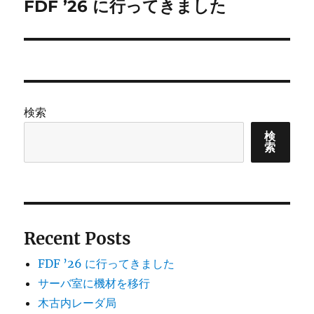
ゲ
FDF ’26 に行ってきました
次
の
ー
投
シ
稿:
ョ
検索
ン
検
索
Recent Posts
FDF ’26 に行ってきました
サーバ室に機材を移行
木古内レーダ局