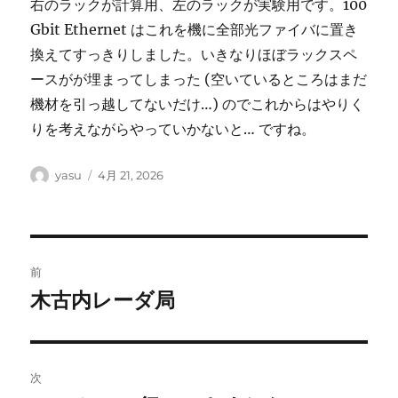
右のラックが計算用、左のラックが実験用です。100
Gbit Ethernet はこれを機に全部光ファイバに置き
換えてすっきりしました。いきなりほぼラックスペ
ースがが埋まってしまった (空いているところはまだ
機材を引っ越してないだけ…) のでこれからはやりく
りを考えながらやっていかないと… ですね。
投
投
yasu
4月 21, 2026
稿
稿
者
日:
投
前
稿
木古内レーダ局
前
の
ナ
投
ビ
稿:
次