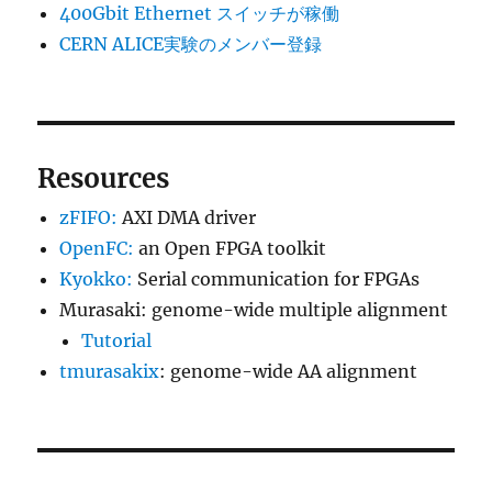
400Gbit Ethernet スイッチが稼働
CERN ALICE実験のメンバー登録
Resources
zFIFO:
AXI DMA driver
OpenFC:
an Open FPGA toolkit
Kyokko:
Serial communication for FPGAs
Murasaki: genome-wide multiple alignment
Tutorial
tmurasakix
: genome-wide AA alignment