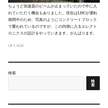
ちょうど加速器のビームが止まっていたので中に入
れていただく機会もありました。現在はLHCが運転
期間中のため、写真のようにコンクリートブロック
で覆われているのですが、この内側に入るエレクト
ロニクスの設計をやっていきます。がんばります。
投
1月 7, 2025
稿
日:
検索
検
索