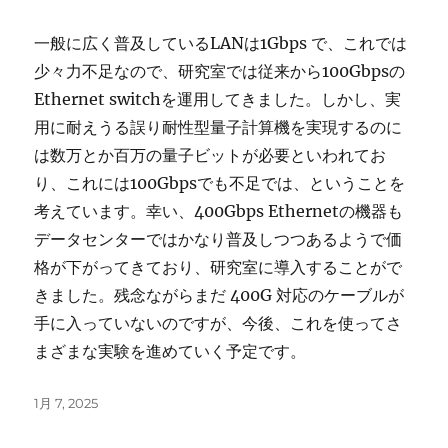
一般に広く普及しているLANは1Gbps で、これでは
少々力不足なので、研究室では従来から100Gbpsの
Ethernet switchを運用してきました。しかし、実
用に耐えうる誤り耐性型量子計算機を実現するのに
は数万とか百万の量子ビットが必要といわれてお
り、これには100Gbpsでも不足では、ということを
考えています。幸い、400Gbps Ethernetの機器も
データセンターではかなり普及しつつあるようで価
格が下がってきており、研究室に導入することがで
きました。残念ながらまだ 400G 対応のケーブルが
手に入っていないのですが、今後、これを使ってさ
まざまな実験を進めていく予定です。
投
1月 7, 2025
稿
日: