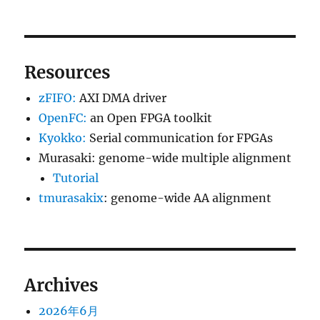
Resources
zFIFO:
AXI DMA driver
OpenFC:
an Open FPGA toolkit
Kyokko:
Serial communication for FPGAs
Murasaki: genome-wide multiple alignment
Tutorial
tmurasakix
: genome-wide AA alignment
Archives
2026年6月