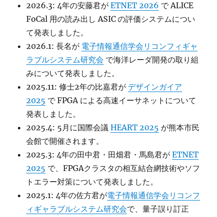
2026.3: 4年の安藤君が
ETNET 2026
で ALICE
FoCal 用の読み出し ASIC の評価システムについ
て発表しました。
2026.1: 長名が
電子情報通信学会リコンフィギャ
ラブルシステム研究会
で海洋レーダ開発の取り組
みについて発表しました。
2025.11: 修士2年の比嘉君が
デザインガイア
2025
で FPGA による高速イーサネットについて
発表しました。
2025.4: 5月に国際会議
HEART 2025
が熊本市民
会館で開催されます。
2025.3: 4年の田中君・田畑君・馬島君が
ETNET
2025
で、FPGAクラスタの相互結合網技術やソフ
トエラー対策について発表しました。
2025.1: 4年の佐方君が
電子情報通信学会リコンフ
ィギャラブルシステム研究会
で、量子誤り訂正