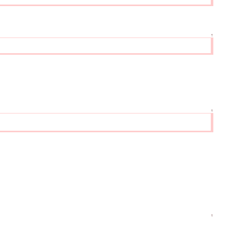
↑
↑
↑