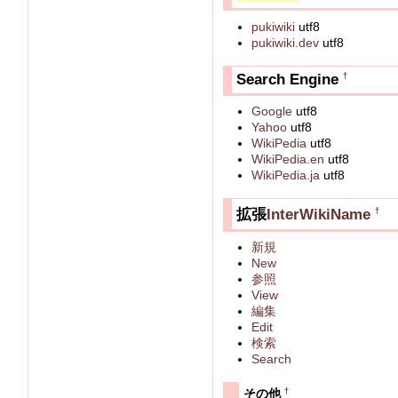
pukiwiki
utf8
pukiwiki.dev
utf8
Search Engine
†
Google
utf8
Yahoo
utf8
WikiPedia
utf8
WikiPedia.en
utf8
WikiPedia.ja
utf8
拡張
InterWikiName
†
新規
New
参照
View
編集
Edit
検索
Search
†
その他