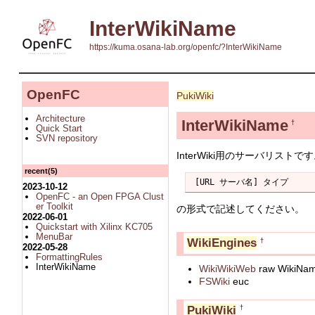
InterWikiName
https://kuma.osana-lab.org/openfc/?InterWikiName
OpenFC
PukiWiki
Architecture
InterWikiName
†
Quick Start
SVN repository
InterWiki用のサーバリストで
recent(5)
 [URL サーバ名] タイプ
2023-10-12
OpenFC - an Open FPGA Clust
er Toolkit
の形式で記述してください。
2022-06-01
Quickstart with Xilinx KC705
MenuBar
WikiEngines
†
2022-05-28
FormattingRules
InterWikiName
WikiWikiWeb
raw Wiki
FSWiki
euc
PukiWiki
†