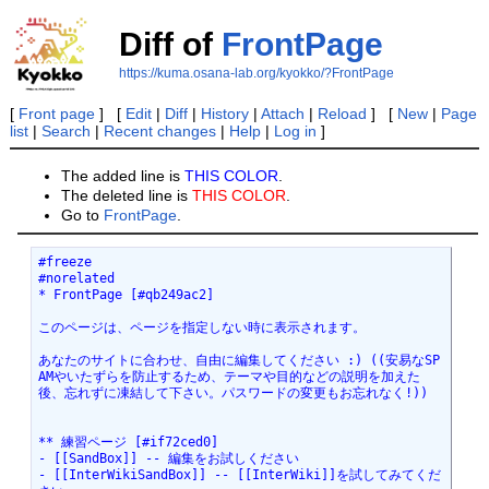
Diff of
FrontPage
https://kuma.osana-lab.org/kyokko/?FrontPage
[
Front page
] [
Edit
|
Diff
|
History
|
Attach
|
Reload
] [
New
|
Page
list
|
Search
|
Recent changes
|
Help
|
Log in
]
The added line is
THIS COLOR
.
The deleted line is
THIS COLOR
.
Go to
FrontPage
.
#freeze

#norelated

* FrontPage [#qb249ac2]

このページは、ページを指定しない時に表示されます。

あなたのサイトに合わせ、自由に編集してください :) ((安易なSP
AMやいたずらを防止するため、テーマや目的などの説明を加えた
後、忘れずに凍結して下さい。パスワードの変更もお忘れなく!))

** 練習ページ [#if72ced0]

- [[SandBox]] -- 編集をお試しください

- [[InterWikiSandBox]] -- [[InterWiki]]を試してみてくだ